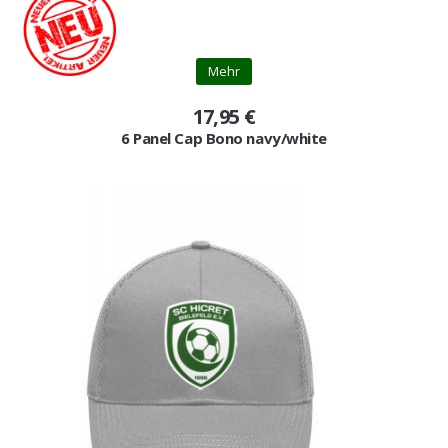
Mehr
17,95 €
6 Panel Cap Bono navy/white