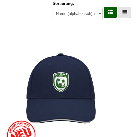
Sortierung:
Hoodies
Gläser & Tassen & Krüge
Kochen & Grillen
Aufkleber & Handys & Mousepads
Taschen
Polo`s & Hemden
Wimpel & Fanschal & Schirme
Kappen & Mützen
Alles fürs Bad
Leinwände und Kissen
Alles für die Kids
Jacken
Long Sleeve & Tank Top