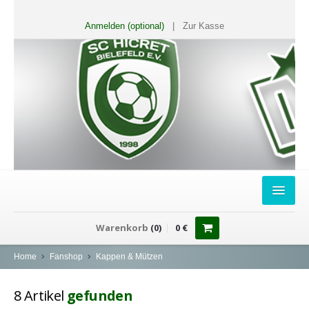
Anmelden (optional)
|
Zur Kasse
HOME
Warenkorb
(
0
)
0
€
FANSHOP
Home
Fanshop
Kappen & Mützen
Sweater
8
Artikel
gefunden
T-Shirts