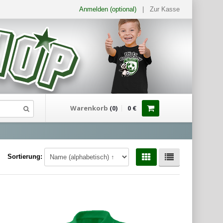
Anmelden (optional)
|
Zur Kasse
Warenkorb
(
0
)
0
€
Sortierung: