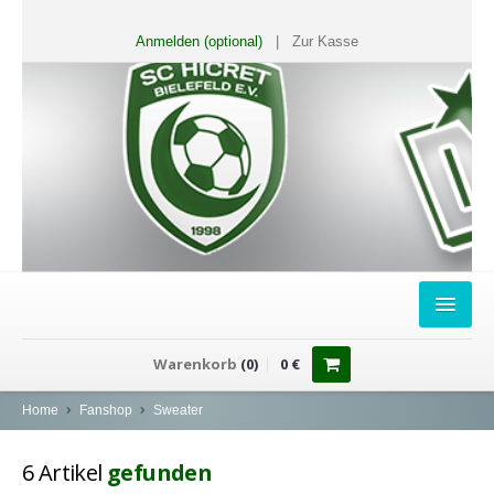
Anmelden (optional)
|
Zur Kasse
HOME
Warenkorb
(
0
)
0
€
FANSHOP
Home
Fanshop
Sweater
Sweater
6
Artikel
gefunden
T-Shirts