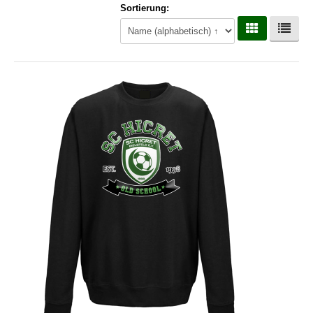
Sortierung:
Hoodies
Gläser & Tassen & Krüge
Kochen & Grillen
Aufkleber & Handys & Mousepads
Taschen
Polo`s & Hemden
Wimpel & Fanschal & Schirme
Kappen & Mützen
Alles fürs Bad
Leinwände und Kissen
Alles für die Kids
Jacken
Long Sleeve & Tank Top